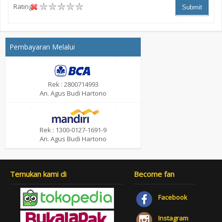
Rating :
Submit
Pembayaran Melalui
Rek : 2800714993
An. Agus Budi Hartono
Rek : 1300-0127-1691-9
An. Agus Budi Hartono
Temukan kami di
Become fan
Facebook
Instagram