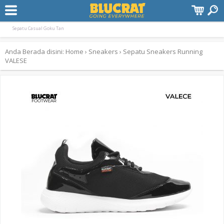
Terpopuler:
Sepatu Sneaker Frost Brown
Sepatu Casual Trunk
Sepatu Casual Trunk Black
Sepatu Casual Goku Tan
Anda Berada disini:
Home
›
Sneakers
›
Sepatu Sneakers Running
VALESE