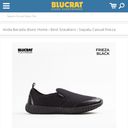
Terpopuler:
Sepatu Casual Trunk
Sepatu Sneaker Frost Brown
Sepatu Casual Trunk Black
Sepatu Casual Goku Tan
Anda Berada disini:
Home
›
Best
Sneakers
›
Sepatu Casual Frieza